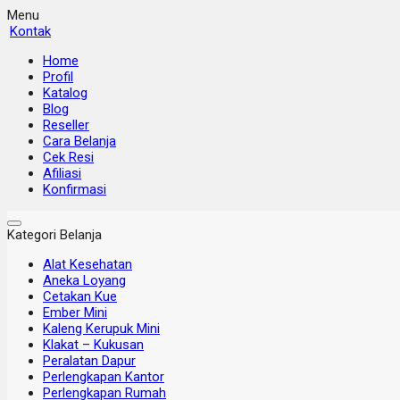
Menu
Kontak
Home
Profil
Katalog
Blog
Reseller
Cara Belanja
Cek Resi
Afiliasi
Konfirmasi
Kategori Belanja
Alat Kesehatan
Aneka Loyang
Cetakan Kue
Ember Mini
Kaleng Kerupuk Mini
Klakat – Kukusan
Peralatan Dapur
Perlengkapan Kantor
Perlengkapan Rumah