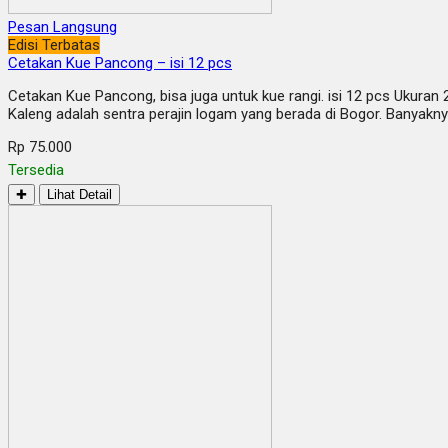
Pesan Langsung
Edisi Terbatas
Cetakan Kue Pancong – isi 12 pcs
Cetakan Kue Pancong, bisa juga untuk kue rangi. isi 12 pcs Ukur
Kaleng adalah sentra perajin logam yang berada di Bogor. Banyakn
Rp 75.000
Tersedia
✚
Lihat Detail