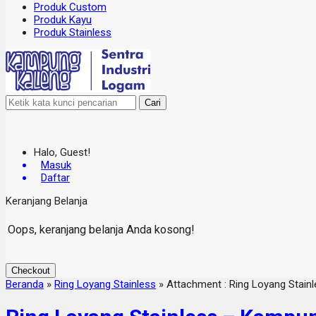
Produk Custom
Produk Kayu
Produk Stainless
Cari
Halo, Guest!
Masuk
Daftar
Keranjang Belanja
Oops, keranjang belanja Anda kosong!
Checkout
Beranda
»
Ring Loyang Stainless
» Attachment : Ring Loyang Stain