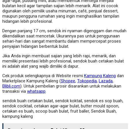
agar-agar, pudding mini, atau membentuk mentega menjadi
bulatan kecil agar tampilan sajian lebih menarik. Alat ini cocok
digunakan oleh pemilik usaha minuman, café, penjual dessert,
maupun pengguna rumahan yang ingin menghasilkan tampilan
hidangan lebih profesional.
Dengan panjang 17 cm, sendok ini nyaman digenggam dan mudah
dikendalikan saat mencetak. Ukurannya pas untuk penggunaan
sehari-hari dan sangat membantu dalam mempercepat proses
penyajian hidangan berbentuk bulat.
Jika Anda ingin membuat sajian yang lebih rapi, menarik, dan
memiliki presentasi lebih profesional, sendok buah cetakan bulat
ini adalah alat yang wajib dimiliki di dapur.
Cek produk selengkapnya di Website resmi
Kampung Kaleng
dan
Marketplace Kampung Kaleng (
Shopee
,
Tokopedia
,
Lazada
,
Blibli.com
). Untuk pembelian grosir disarankan untuk melakukan
transaksi via
whatsapp
.
sendok buah cetakan bulat, sendok koktail, sendok es sop buah,
sendok cocktail, cetakan agar-agar bulat, butter mould spoon,
cetakan es buah, scoop buah bulat, fruit baller, Sendok Buah,
kampung kaleng