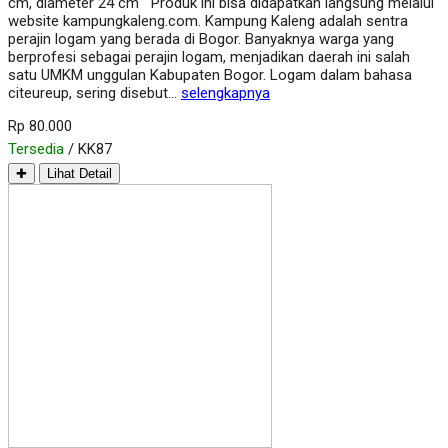
cm, diameter 24 cm Produk ini bisa didapatkan langsung melalui
website kampungkaleng.com. Kampung Kaleng adalah sentra
perajin logam yang berada di Bogor. Banyaknya warga yang
berprofesi sebagai perajin logam, menjadikan daerah ini salah
satu UMKM unggulan Kabupaten Bogor. Logam dalam bahasa
citeureup, sering disebut…
selengkapnya
Rp 80.000
Tersedia
/ KK87
✚
Lihat Detail