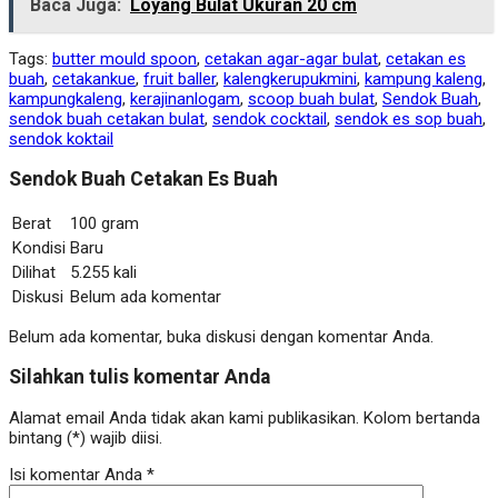
Baca Juga:
Loyang Bulat Ukuran 20 cm
Tags:
butter mould spoon
,
cetakan agar-agar bulat
,
cetakan es
buah
,
cetakankue
,
fruit baller
,
kalengkerupukmini
,
kampung kaleng
,
kampungkaleng
,
kerajinanlogam
,
scoop buah bulat
,
Sendok Buah
,
sendok buah cetakan bulat
,
sendok cocktail
,
sendok es sop buah
,
sendok koktail
Sendok Buah Cetakan Es Buah
Berat
100 gram
Kondisi
Baru
Dilihat
5.255 kali
Diskusi
Belum ada komentar
Belum ada komentar, buka diskusi dengan komentar Anda.
Silahkan tulis komentar Anda
Alamat email Anda tidak akan kami publikasikan. Kolom bertanda
bintang (*) wajib diisi.
Isi komentar Anda
*