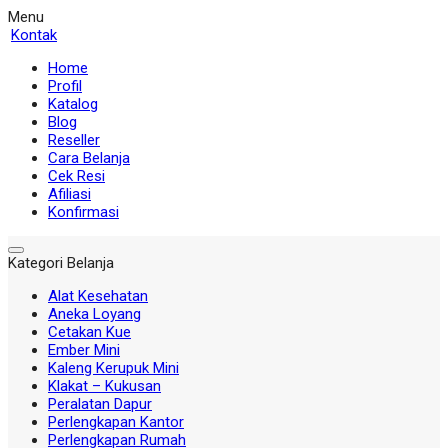
Menu
Kontak
Home
Profil
Katalog
Blog
Reseller
Cara Belanja
Cek Resi
Afiliasi
Konfirmasi
Kategori Belanja
Alat Kesehatan
Aneka Loyang
Cetakan Kue
Ember Mini
Kaleng Kerupuk Mini
Klakat – Kukusan
Peralatan Dapur
Perlengkapan Kantor
Perlengkapan Rumah