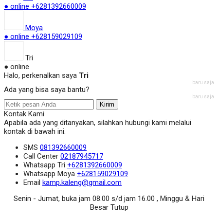
● online
+6281392660009
Moya
● online
+628159029109
Tri
● online
Halo, perkenalkan saya
Tri
baru saja
Ada yang bisa saya bantu?
baru saja
Kirim
Kontak Kami
Apabila ada yang ditanyakan, silahkan hubungi kami melalui
kontak di bawah ini.
SMS
081392660009
Call Center
02187945717
Whatsapp
Tri
+6281392660009
Whatsapp
Moya
+628159029109
Email
kamp.kaleng@gmail.com
Senin - Jumat, buka jam 08.00 s/d jam 16.00 , Minggu & Hari
Besar Tutup