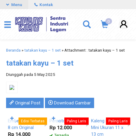
Menu
Kontak
0
Beranda
»
tatakan kayu – 1 set
» Attachment : tatakan kayu – 1 set
tatakan kayu – 1 set
Diunggah pada 5 May 2025
Original Post
Download Gambar
Pesan
Pesan
Pesan
Langsung
Langsung
Langsung
✚
✚
Ember Mini Ukuran
Pemotong Pizza
Kaleng Kerupuk
C
Edisi Terbatas
Paling Laris
Paling Laris
8 cm Original
Rp 12.000
Mini Ukuran 11 x
A
Rp 14.000
13 cm
R
Tersedia