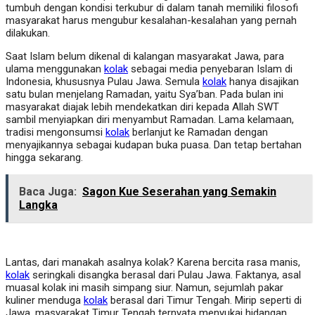
tumbuh dengan kondisi terkubur di dalam tanah memiliki filosofi
masyarakat harus mengubur kesalahan-kesalahan yang pernah
dilakukan.
Saat Islam belum dikenal di kalangan masyarakat Jawa, para
ulama menggunakan
kolak
sebagai media penyebaran Islam di
Indonesia, khususnya Pulau Jawa. Semula
kolak
hanya disajikan
satu bulan menjelang Ramadan, yaitu Sya’ban. Pada bulan ini
masyarakat diajak lebih mendekatkan diri kepada Allah SWT
sambil menyiapkan diri menyambut Ramadan. Lama kelamaan,
tradisi mengonsumsi
kolak
berlanjut ke Ramadan dengan
menyajikannya sebagai kudapan buka puasa. Dan tetap bertahan
hingga sekarang.
Baca Juga:
Sagon Kue Seserahan yang Semakin
Langka
Lantas, dari manakah asalnya kolak? Karena bercita rasa manis,
kolak
seringkali disangka berasal dari Pulau Jawa. Faktanya, asal
muasal kolak ini masih simpang siur. Namun, sejumlah pakar
kuliner menduga
kolak
berasal dari Timur Tengah. Mirip seperti di
Jawa, masyarakat Timur Tengah ternyata menyukai hidangan