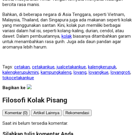
bercita rasa manis.
Bahkan, di beberapa negara di Asia Tenggara, seperti Vietnam,
Malaysia, Thailand, dan Singapura juga ada makanan seperti kolak
yang menggunakan santan. Kini, kolak pun memiliki berbagai
variasi dalam hal isi, seperti kolang-kaling, durian, cendol, atau
dawet. Dalam pembuatannya,
kolak
biasanya ditambahkan garam
untuk menambahkan rasa gurih. Juga ada daun pandan agar
aromanya lebih harum.
Tags:
cetakan
,
cetakankue
,
jualcetakankue
,
kalengkerupuk
,
kalengkerupukmini
,
kampungkaleng
,
loyang
,
loyangkue
,
loyangroti
,
tokocetakankue
Bagikan ke
Filosofi Kolak Pisang
Komentar (0)
Artikel Lainnya
Rekomendasi
Saat ini belum tersedia komentar.
Silahkan tulis komentar Anda