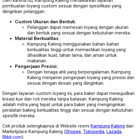
Oleh karena itu, Kampung Kaleng menawarkan layanan
pembuatan loyang custom sesuai dengan spesifikasi yang
diinginkan pelanggan.
Custom Ukuran dan Bentuk:
Pelanggan dapat memesan loyang dengan ukuran
dan bentuk yang sesuai dengan kebutuhan mereka.
Material Berkualitas:
Kampung Kaleng menggunakan bahan-bahan
berkualitas tinggi untuk memastikan loyang yang
dihasilkan kuat, tahan lama, dan aman untuk
makanan.
Pengerjaan Presisi:
Dengan tenaga ahli yang berpengalaman, Kampung
Kaleng menjamin pengerjaan loyang yang presisi dan
sesuai dengan desain yang diinginkan.
Dengan layanan custom loyang ini, para baker dapat mewujudkan
kreasi kue dan roti mereka tanpa batasan. Kampung Kaleng
adalah mitra yang tepat untuk para baker yang menginginkan
peralatan baking berkualitas tinggi dan sesuai dengan kebutuhan
spesifik mereka.
Cek produk selengkapnya di Website resmi
Kampung Kaleng
dan
Marketplace Kampung Kaleng (
Shopee
,
Tokopedia
,
Lazada
,
Blibli.com
).