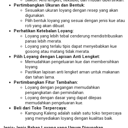
Silikon: Anti lengket, fleksibel, dan mudah dibersihkan.
Pertimbangkan Ukuran dan Bentuk:
Sesuaikan ukuran loyang dengan resep yang akan
digunakan.
Pilih bentuk loyang yang sesuai dengan jenis kue atau
roti yang akan dibuat.
Perhatikan Ketebalan Loyang:
Loyang yang lebih tebal cenderung mendistribusikan
panas lebih merata.
Loyang yang terlalu tipis dapat menyebabkan kue
gosong atau matang tidak merata.
Pilih Loyang dengan Lapisan Anti Lengket:
Memudahkan pengeluaran kue dan membersihkan
loyang.
Pastikan lapisan anti lengket aman untuk makanan
dan tahan lama.
Pertimbangkan Fitur Tambahan:
Loyang dengan pegangan memudahkan
pengangkatan dan pemindahan.
Loyang dengan dasar yang dapat dilepas
memudahkan pengeluaran kue.
Beli dari Toko Terpercaya:
Kampung Kaleng adalah salah satu toko terpercaya
yang menyediakan loyang dengan kualitas baik.
Jenis-Jenis Bahan Loyang yang Umum Digunakan