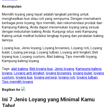
Kesimpulan
Memilih loyang yang tepat adalah langkah penting untuk
menghasilkan kue atau roti yang sempurna. Dengan memahami
berbagai jenis loyang, tips memilih, dan rekomendasi produk dari
Kampung Kaleng, Anda dapat menemukan loyang yang sesuai
dengan kebutuhan baking Anda. Kunjungi situs web Kampung
Kaleng untuk melihat koleksi lengkap loyang dan peralatan baking
lainnya.
Loyang kue, Jenis loyang, Loyang brownies, Loyang roti, Loyang
bulat, Loyang persegi, Loyang tulban, Loyang anti lengket, Beli
loyang kue, Loyang custom, Alat baking, Tips memilih loyang,
Kampung kaleng loyang
Tags:
alat baking
,
Beli loyang kue
,
Jenis loyang
,
Kampung kaleng
loyang
,
Loyang anti lengket
,
loyang brownies
,
loyang bulat
,
loyang
custom
,
loyang kue
,
loyang persegi
,
loyang roti
,
loyang tulban
,
Tips memilih loyang
Bagikan ke
Ini 7 Jenis Loyang yang Minimal Kamu
Tahu!