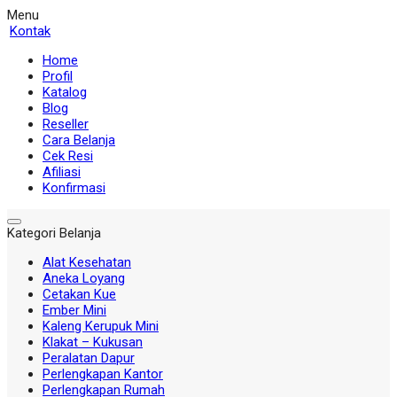
Menu
Kontak
Home
Profil
Katalog
Blog
Reseller
Cara Belanja
Cek Resi
Afiliasi
Konfirmasi
Kategori Belanja
Alat Kesehatan
Aneka Loyang
Cetakan Kue
Ember Mini
Kaleng Kerupuk Mini
Klakat – Kukusan
Peralatan Dapur
Perlengkapan Kantor
Perlengkapan Rumah