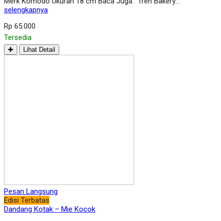
Merk Komodo Ukuran 18 cm Baca Juga: Tren Bakery…
selengkapnya
Rp 65.000
Tersedia
✚
Lihat Detail
Pesan Langsung
Edisi Terbatas
Dandang Kotak – Mie Kocok