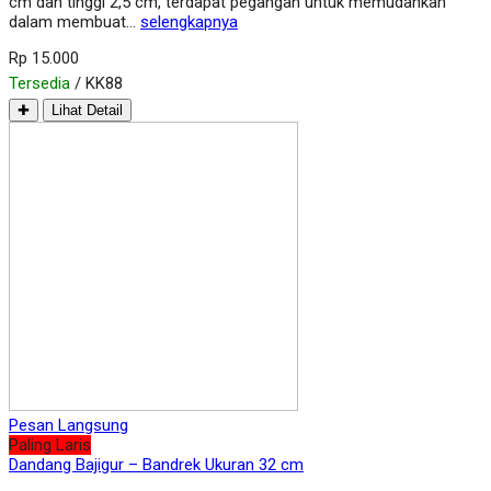
cm dan tinggi 2,5 cm, terdapat pegangan untuk memudahkan
dalam membuat…
selengkapnya
Rp 15.000
Tersedia
/ KK88
✚
Lihat Detail
Pesan Langsung
Paling Laris
Dandang Bajigur – Bandrek Ukuran 32 cm