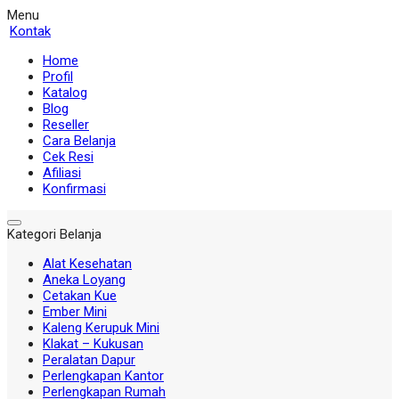
Menu
Kontak
Home
Profil
Katalog
Blog
Reseller
Cara Belanja
Cek Resi
Afiliasi
Konfirmasi
Kategori Belanja
Alat Kesehatan
Aneka Loyang
Cetakan Kue
Ember Mini
Kaleng Kerupuk Mini
Klakat – Kukusan
Peralatan Dapur
Perlengkapan Kantor
Perlengkapan Rumah