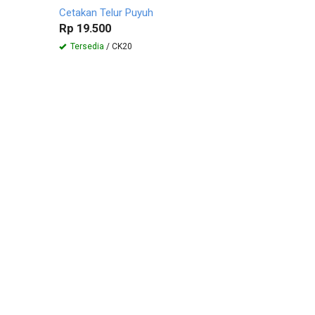
Cetakan Telur Puyuh
3 pcs
Rp 19.500
Rp 93.00
Tersedia
/ CK20
Tersedia