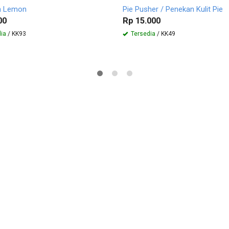
n Lemon
Pie Pusher / Penekan Kulit Pie
00
Rp 15.000
ia
/ KK93
Tersedia
/ KK49