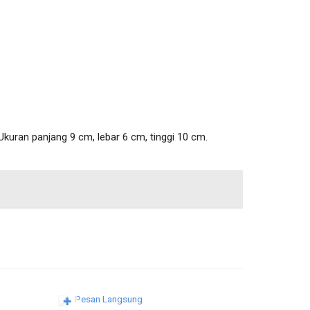
kuran panjang 9 cm, lebar 6 cm, tinggi 10 cm.
Pesan L
Pesan Langsung
✚
✚
Cetakan T