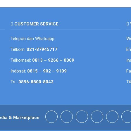
CUSTOMER SERVICE:
Telepon dan Whatsapp:
We
Telkom:
021-87945717
Em
Telkomsel:
0813 – 9266 – 0009
In
Indosat:
0815 – 902 – 9109
F
Tri :
0896-8800-8043
Ti
edia & Marketplace