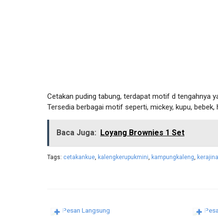
Cetakan puding tabung, terdapat motif d tengahnya ya
Tersedia berbagai motif seperti, mickey, kupu, bebek, hati
Baca Juga:
Loyang Brownies 1 Set
Tags:
cetakankue
,
kalengkerupukmini
,
kampungkaleng
,
kerajin
Pesan Langsung
Pesa
✚
✚