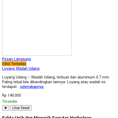
Pesan Langsung
Edisi Terbatas
Loyang Wadah Udang
Loyang Udang – Wadah Udang, terbuat dari aluminium 0.7 mm.
Paling tebal bila dibandingkan lainnya. Loyang atau wadah ini
terdapat…
selengkapnya
Rp 140.000
Tersedia
✚
Lihat Detail
Fakta Unik dan Menarik Seputar Harbolnas