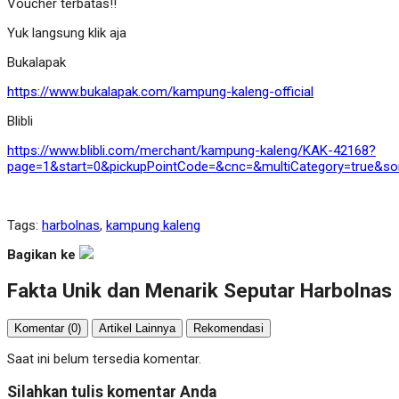
Voucher terbatas!!
Yuk langsung klik aja
Bukalapak
https://www.bukalapak.com/kampung-kaleng-official
Blibli
https://www.blibli.com/merchant/kampung-kaleng/KAK-42168?
page=1&start=0&pickupPointCode=&cnc=&multiCategory=true&so
Tags:
harbolnas
,
kampung kaleng
Bagikan ke
Fakta Unik dan Menarik Seputar Harbolnas
Komentar (0)
Artikel Lainnya
Rekomendasi
Saat ini belum tersedia komentar.
Silahkan tulis komentar Anda