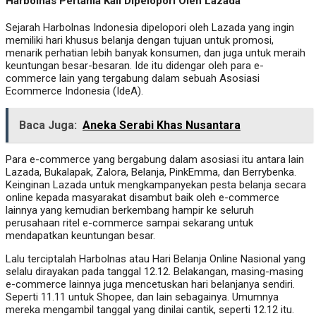
Harbolnas Pertama Kali Dipelopori Oleh Lazada
Sejarah Harbolnas Indonesia dipelopori oleh Lazada yang ingin
memiliki hari khusus belanja dengan tujuan untuk promosi,
menarik perhatian lebih banyak konsumen, dan juga untuk meraih
keuntungan besar-besaran. Ide itu didengar oleh para e-
commerce lain yang tergabung dalam sebuah Asosiasi
Ecommerce Indonesia (IdeA).
Baca Juga:
Aneka Serabi Khas Nusantara
Para e-commerce yang bergabung dalam asosiasi itu antara lain
Lazada, Bukalapak, Zalora, Belanja, PinkEmma, dan Berrybenka.
Keinginan Lazada untuk mengkampanyekan pesta belanja secara
online kepada masyarakat disambut baik oleh e-commerce
lainnya yang kemudian berkembang hampir ke seluruh
perusahaan ritel e-commerce sampai sekarang untuk
mendapatkan keuntungan besar.
Lalu terciptalah Harbolnas atau Hari Belanja Online Nasional yang
selalu dirayakan pada tanggal 12.12. Belakangan, masing-masing
e-commerce lainnya juga mencetuskan hari belanjanya sendiri.
Seperti 11.11 untuk Shopee, dan lain sebagainya. Umumnya
mereka mengambil tanggal yang dinilai cantik, seperti 12.12 itu.