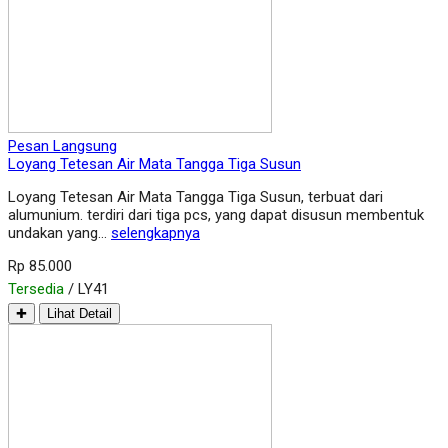
Pesan Langsung
Loyang Tetesan Air Mata Tangga Tiga Susun
Loyang Tetesan Air Mata Tangga Tiga Susun, terbuat dari
alumunium. terdiri dari tiga pcs, yang dapat disusun membentuk
undakan yang…
selengkapnya
Rp 85.000
Tersedia
/ LY41
✚
Lihat Detail