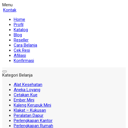
Menu
Kontak
Home
Profil
Katalog
Blog
Reseller
Cara Belanja
Cek Resi
Afiliasi
Konfirmasi
Kategori Belanja
Alat Kesehatan
Aneka Loyang
Cetakan Kue
Ember Mini
Kaleng Kerupuk Mini
Klakat – Kukusan
Peralatan Dapur
Perlengkapan Kantor
Perlengkapan Rumah