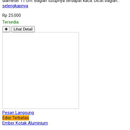
diameter 11 cm. Bagian tutupnya terdapat kaca. Dicat bagian…
selengkapnya
Rp 25.000
Tersedia
✚
Lihat Detail
Pesan Langsung
Edisi Terbatas
Ember Kotak Aluminium