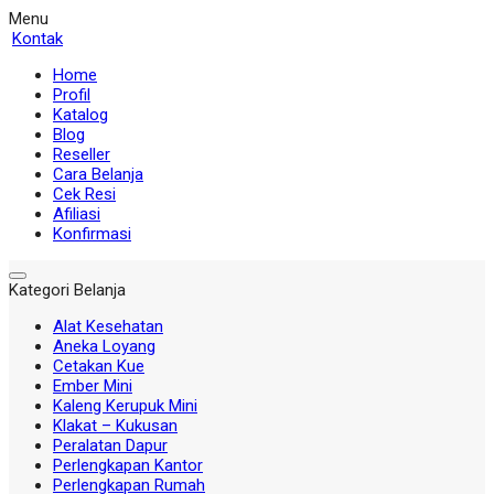
Menu
Kontak
Home
Profil
Katalog
Blog
Reseller
Cara Belanja
Cek Resi
Afiliasi
Konfirmasi
Kategori Belanja
Alat Kesehatan
Aneka Loyang
Cetakan Kue
Ember Mini
Kaleng Kerupuk Mini
Klakat – Kukusan
Peralatan Dapur
Perlengkapan Kantor
Perlengkapan Rumah