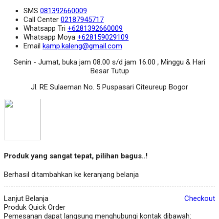
SMS
081392660009
Call Center
02187945717
Whatsapp
Tri
+6281392660009
Whatsapp
Moya
+628159029109
Email
kamp.kaleng@gmail.com
Senin - Jumat, buka jam 08.00 s/d jam 16.00 , Minggu & Hari
Besar Tutup
Jl. RE Sulaeman No. 5 Puspasari Citeureup Bogor
Produk yang sangat tepat, pilihan bagus..!
Berhasil ditambahkan ke keranjang belanja
Lanjut Belanja
Checkout
Produk Quick Order
Pemesanan dapat langsung menghubungi kontak dibawah: