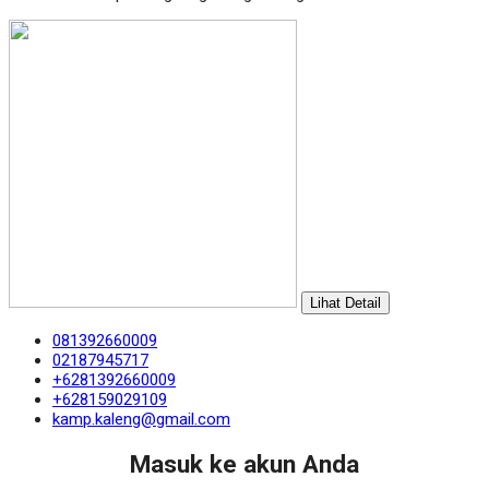
Lihat Detail
081392660009
02187945717
+6281392660009
+628159029109
kamp.kaleng@gmail.com
Masuk ke akun Anda