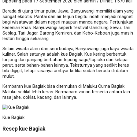
Diposting pada 17 September 2020 oleh admin / Dilihat: 1.670 kali
Berada di ujung timur pulau Jawa, Banyuwangi memiliki alam yang
sangat eksotis. Pantai dan air terjun begitu indah menjadi magnet
bagi wisatawan dalam negeri maupun manca negara. Pertunjukan
kesenian khas Banyuwangi seperti festival Gandrung Sewu, Tari
Seblag. Tari Jager, Barong Kemiren, dan Kebo-Keboan juga masih
lestari hingga sekarang.
Selain wisata alam dan seni budaya, Banyuwangi juga kaya wisata
kuliner. Salah satunya adalah kue Bagiak. Kue kering berbentuk
lonjong dan panjang berbahan tepung sagu/tapioka dan kelapa
parut, serta bahan-bahan lainnya. Teksturnya yang sedikit keras
bila digigit, tetapi rasanya ambyar ketika sudah berada di dalam
mulut.
Kembaran kue Bagiak bisa ditemukan di Maluku Cuma Bagiak
Maluku sedikit lebih keras. Bermacam varian tersedia antara lain
rasa jahe, coklat, kacang, dan lainnya.
Kue Bagiak
Resep kue Bagiak