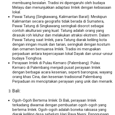
membuang kesialan. Tradisi ini dipengaruhi oleh budaya
Melayu dan menunjukkan adaptasi Imlek dengan kebiasaan
lokal.
Pawai Tatung (Singkawang, Kalimantan Barat): Meskipun
Kalimantan secara geografis tidak berada di Sumatera,
Pawai Tatung di Singkawang seringkali disorot sebagai
contoh akulturasi yang kuat. Tatung adalah orang yang
dirasuki roh leluhur dan melakukan atraksi ekstrem. Dalam
Pawai Tatung saat Imlek, para Tatung diarak keliling kota
dengan iringan musik dan tarian, seringkali dengan kostum
dan ornamen bernuansa Imlek. Tradisi ini merupakan
perpaduan antara kepercayaan lokal Dayak dan unsur-unsur
budaya Tionghoa.
Perayaan Imlek di Pulau Kemaro (Palembang): Pulau
Kemaro di Palembang menjadi pusat perayaan Imlek
dengan berbagai acara kesenian, seperti barongsai, wayang
orang khas Cina, dan kesenian tradisional Palembang.
Perpaduan ini menciptakan perayaan yang unik dan menarik.
Bali:
Ogoh-Ogoh Bertema Imlek: Di Bali, perayaan Imlek
terkadang diwarnai dengan pembuatan ogoh-ogoh yang
bertema Imlek. Ogoh-ogoh adalah boneka raksasa yang
diarak keliling desa sebelum Hari Raya Nyepi. Penggunaan