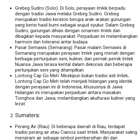
Grebeg Sudiro (Solo): Di Solo, perayaan Imlek berpadu
dengan tradisi Jawa melalui Grebeg Sudiro. Grebeg
merupakan tradisi keraton berupa arak-arakan gunungan
yang berisi hasil bumi sebagai wujud syukur. Dalam Grebeg
Sudiro, gunungan dihias dengan ornamen Imlek dan
dibagikan kepada masyarakat. Perpaduan ini melambangkan
harmoni dan toleransi antar budaya.
Pasar Semawis (Semarang): Pasar malam Semawis di
Semarang merupakan perayaan Imlek yang meriah dengan
berbagai pertunjukan seni, kuliner, dan pernak-pernik Imlek.
Nuansa Jawa terasa kental dalam dekorasi dan beberapa
pertunjukan seni yang ditampilkan.
Lontong Cap Go Meh: Meskipun bukan tradisi asli Imlek,
Lontong Cap Go Meh telah menjadi hidangan yang identik
dengan perayaan ini di Indonesia, khususnya di Jawa.
Hidangan ini merupakan perpaduan antara masakan
Tionghoa dan Jawa, melambangkan akulturasi kuliner yang
lezat.
Sumatera:
Perang Air (Riau): Di beberapa daerah di Riau, terdapat
tradisi perang air atau Ciancui saat Imlek. Masyarakat saling
menyiram air sebagai simbol pembersihan diri dan