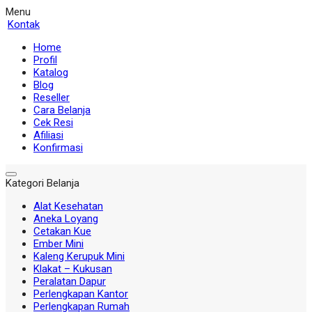
Menu
Kontak
Home
Profil
Katalog
Blog
Reseller
Cara Belanja
Cek Resi
Afiliasi
Konfirmasi
Kategori Belanja
Alat Kesehatan
Aneka Loyang
Cetakan Kue
Ember Mini
Kaleng Kerupuk Mini
Klakat – Kukusan
Peralatan Dapur
Perlengkapan Kantor
Perlengkapan Rumah