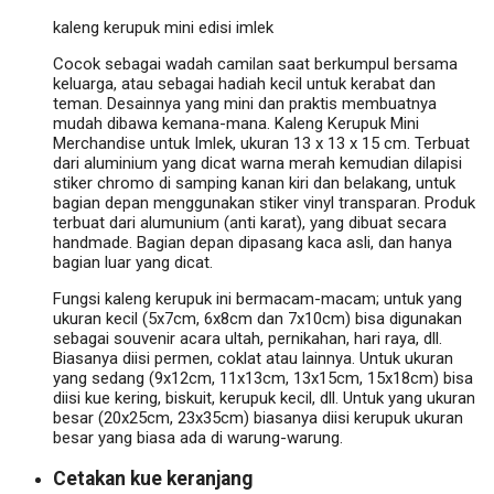
kaleng kerupuk mini edisi imlek
Cocok sebagai wadah camilan saat berkumpul bersama
keluarga, atau sebagai hadiah kecil untuk kerabat dan
teman. Desainnya yang mini dan praktis membuatnya
mudah dibawa kemana-mana.
Kaleng Kerupuk Mini
Merchandise untuk Imlek, ukuran 13 x 13 x 15 cm. Terbuat
dari aluminium yang dicat warna merah kemudian dilapisi
stiker chromo di samping kanan kiri dan belakang, untuk
bagian depan menggunakan stiker vinyl transparan.
Produk
terbuat dari alumunium (anti karat), yang dibuat secara
handmade. Bagian depan dipasang kaca asli, dan hanya
bagian luar yang dicat.
Fungsi kaleng kerupuk ini bermacam-macam; untuk yang
ukuran kecil (5x7cm, 6x8cm dan 7x10cm) bisa digunakan
sebagai souvenir acara ultah, pernikahan, hari raya, dll.
Biasanya diisi permen, coklat atau lainnya. Untuk ukuran
yang sedang (9x12cm, 11x13cm, 13x15cm, 15x18cm) bisa
diisi kue kering, biskuit, kerupuk kecil, dll. Untuk yang ukuran
besar (20x25cm, 23x35cm) biasanya diisi kerupuk ukuran
besar yang biasa ada di warung-warung.
Cetakan kue keranjang