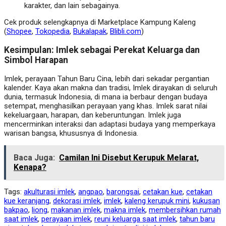
karakter, dan lain sebagainya.
Cek produk selengkapnya di Marketplace Kampung Kaleng
(
Shopee
,
Tokopedia
,
Bukalapak
,
Blibli.com
)
Kesimpulan: Imlek sebagai Perekat Keluarga dan
Simbol Harapan
Imlek, perayaan Tahun Baru Cina, lebih dari sekadar pergantian
kalender. Kaya akan makna dan tradisi, Imlek dirayakan di seluruh
dunia, termasuk Indonesia, di mana ia berbaur dengan budaya
setempat, menghasilkan perayaan yang khas. Imlek sarat nilai
kekeluargaan, harapan, dan keberuntungan. Imlek juga
mencerminkan interaksi dan adaptasi budaya yang memperkaya
warisan bangsa, khususnya di Indonesia.
Baca Juga:
Camilan Ini Disebut Kerupuk Melarat,
Kenapa?
Tags:
akulturasi imlek
,
angpao
,
barongsai
,
cetakan kue
,
cetakan
kue keranjang
,
dekorasi imlek
,
imlek
,
kaleng kerupuk mini
,
kukusan
bakpao
,
liong
,
makanan imlek
,
makna imlek
,
membersihkan rumah
saat imlek
,
perayaan imlek
,
reuni keluarga saat imlek
,
tahun baru