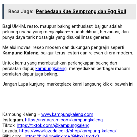
Baca Juga:
Perbedaan Kue Semprong dan Egg Roll
Bagi UMKM, resto, maupun baking enthusiast, bajigur adalah
peluang usaha yang menjanjikan—mudah dibuat, bervariasi, dan
punya daya tarik nostalgia yang disukai lintas generasi.
Melalui inovasi resep modern dan dukungan pengrajin seperti
Kampung Kaleng
, bajigur terus lestari dan relevan di era modern.
Untuk kamu yang membutuhkan perlengkapan baking dan
peralatan dapur,
kampungkaleng
menyediakan berbagai macam
peralatan dapur juga baking.
Jangan Lupa kunjungi marketplace kami langsung klik di bawah ini
Kampung Kaleng –
www.kampungkaleng.com
Instagram:
https://instagram.com/kampungkaleng
Tiktok:
https://tiktok.com/@kampungkaleng
Lazada:
https://www.lazada.co.id/shop/kampung-kaleng/
Blibli.com :
https://blibli.onelink.me/GNtk/1tjxvfx0