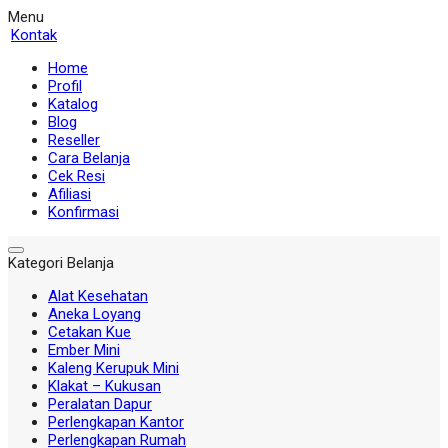
Menu
Kontak
Home
Profil
Katalog
Blog
Reseller
Cara Belanja
Cek Resi
Afiliasi
Konfirmasi
Kategori Belanja
Alat Kesehatan
Aneka Loyang
Cetakan Kue
Ember Mini
Kaleng Kerupuk Mini
Klakat – Kukusan
Peralatan Dapur
Perlengkapan Kantor
Perlengkapan Rumah