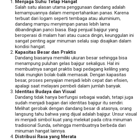
Menjaga Suhu Tetap Hangat
Salah satu alasan utama penggunaan dandang adalah
kemampuannya dalam mempertahankan panas. Karena
terbuat dari logam seperti tembaga atau aluminium,
dandang mampu menyimpan panas lebih lama
dibandingkan panci biasa. Bagi penjual bajigur yang
beroperasi di malam hari atau cuaca dingin, keunggulan ini
sangat penting agar minuman selalu siap disajikan dalam
kondisi hangat.
Kapasitas Besar dan Praktis
Dandang biasanya memiliki ukuran besar sehingga bisa
menampung puluhan gelas bajigur sekaligus. Hal ini
membuatnya sangat praktis bagi pedagang keliling yang
tidak mungkin bolak-balik memasak. Dengan kapasitas
besar, proses penyajian menjadi lebih cepat dan efisien,
apalagi saat melayani pembeli dalam jumlah banyak.
Identitas Budaya dan Visual
Dandang tidak hanya berfungsi sebagai wadah, tetapi juga
sudah menjadi bagian dari identitas bajigur itu sendiri.
Melihat gerobak dengan dandang besar di atasnya, orang
langsung tahu bahwa yang dijual adalah bajigur. Unsur visual
ini menjadi simbol kuat yang melekat pada citra minuman
tradisional Sunda, sehingga membuatnya berbeda dari
minuman hangat lainnya.
Distribusi Rasa yang Merata