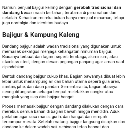
Namun, penjual bajigur keliling dengan
gerobak tradisional dan
dandang besar
masih bertahan, terutama di perumahan dan
sekolah. Kehadiran mereka bukan hanya menjual minuman, tetapi
juga nostalgia dan identitas budaya.
Bajigur & Kampung Kaleng
Dandang bajigur adalah wadah tradisional yang digunakan untuk
memasak sekaligus menjaga kehangatan minuman bajigur.
Biasanya terbuat dari logam seperti tembaga, aluminium, atau
stainless steel, dengan desain pegangan panjang agar aman saat
dipindahkan.
Bentuk dandang bajigur cukup khas. Bagian bawahnya dibuat lebih
lebar untuk menampung air dan bahan utama seperti gula aren,
santan, jahe, dan daun pandan. Sementara itu, bagian atasnya
sering difungsikan sebagai tempat meletakkan cangkir atau
mangkuk yang siap diisi bajigur hangat.
Proses memasak bajigur dengan dandang dilakukan dengan cara
merebus semua bahan di bagian bawah hingga mendidih. Aduk
perlahan agar rasa manis, gurih, dan hangat dari rempah
tercampur merata. Setelah matang, bajigur langsung disajikan dari
dandang ke dalam wadah saji, sehingga tetap hangat dan